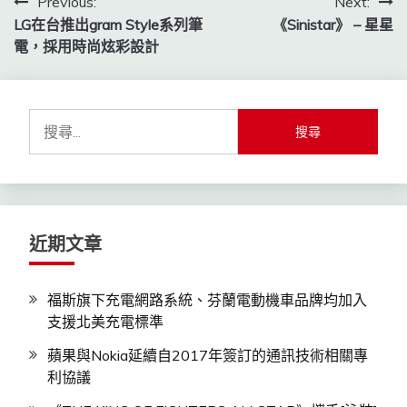
文
Previous:
Next:
LG在台推出gram Style系列筆
《Sinistar》 – 星星
章
電，採用時尚炫彩設計
導
覽
搜
尋
關
鍵
字:
近期文章
福斯旗下充電網路系統、芬蘭電動機車品牌均加入
支援北美充電標準
蘋果與Nokia延續自2017年簽訂的通訊技術相關專
利協議