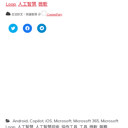
Loop
,
人工智慧
,
微軟
合法好文，快速取得 ＠
ContentParty
分
按
按
享
一
一
到
下
下
Twitter(在
以
以
新
分
分
視
享
享
窗
至
到
中
Facebook(在
Telegram(在
開
新
新
啟)
視
視
窗
窗
中
中
開
開
啟)
啟)
Android
,
Copilot
,
iOS
,
Microsoft
,
Microsoft 365
,
Microsoft
Loop
,
人工智慧
,
人工智慧技術
,
協作工具
,
工具
,
微軟
,
服務