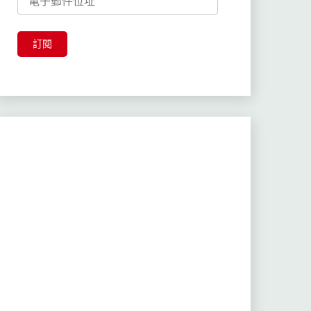
子
郵
件
訂閱
位
址