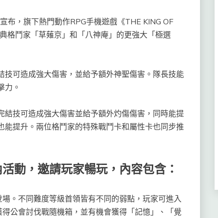
28日)宣布，旗下熱門動作RPG手機遊戲《THE KING OF
F兩位經典格鬥家「草薙京」和「八神庵」的更強大「極選
技可造成強大傷害，並給予額外神聖傷害。隊長技能
擊力。
結技可造成強大傷害並給予額外灼傷傷害，同時能提
也能提升。兩位格鬥家的特殊戰鬥卡和屬性卡也同步推
內活動，邀請玩家暢玩，內容包含：
登場。不同難度等級首領皆有不同的弱點，玩家可進入
獲得公會討伐戰隨機箱，並有機會獲得「記憶」、「覺