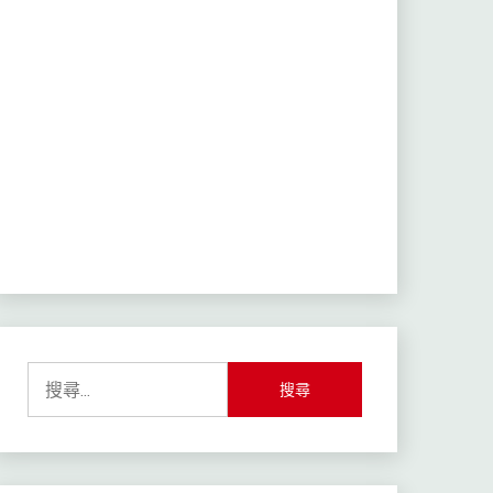
搜
尋
關
鍵
字: