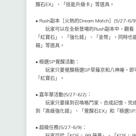
醒石EX」、「技能升級卡」等道具。
•
Rush副本［火熱的Dream Match］
(5/27-6/9
玩家可以在全新登場的Rush副本中，觀
「紅寶石」、「強化錘」、「金幣」，同時也能
箱」等道具。
•
極選SP覺醒活動：
玩家只要覺醒極選SP草薙京和八神庵，即
「紅寶石」。
•
嘉年華活動
(5/27-6/2)
：
玩家只要達到召喚格鬥家、合成記憶、完
到「高級強化錘」、「覺醒石EX」和「極選S
•
超級任務
(5/27-6/9)
：
玩家可從「KOF 』99 薇普」、「KOF 』