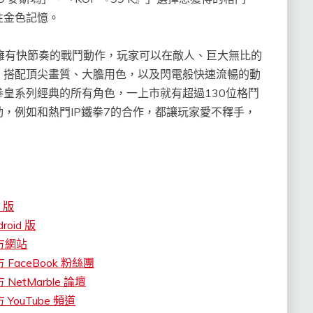
性金色記憶。
STAR》擁有快節奏的戰鬥動作，玩家可以在敵人、巨大無比的
，搭配頂尖畫質、大膽用色，以及閃電般快速流暢的動
，拳皇系列經典的所有角色，一上市就有超過130位格鬥
，例如和熱門IP鐵拳7的合作，都讓玩家愛不釋手，
。
S 版
roid 版
官方網站
方 FaceBook 粉絲團
 NetMarble 論壇
 YouTube 頻道