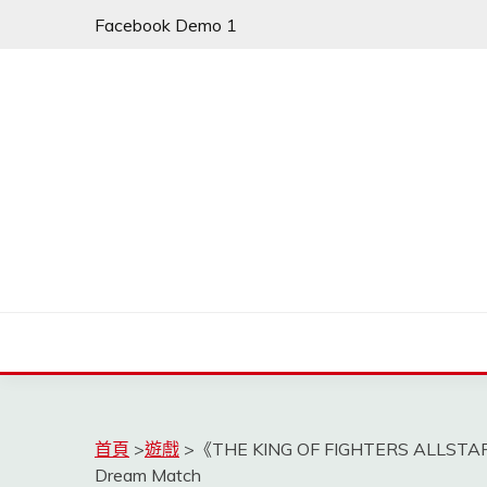
Skip
Facebook Demo 1
to
content
首頁
>
遊戲
>
《THE KING OF FIGHTERS 
Dream Match