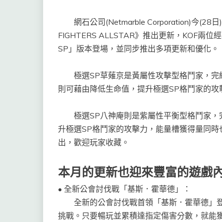
網石公司(Netmarble Corporation)今(
FIGHTERS ALLSTAR》推出更新，KO
SP」版本登場，並同步推出多項更新和優化。
極選SP草薙京是黃屬性攻擊型格鬥家，完結
則可藉由降低生命值，提升極選SP格鬥家的攻
極選SP八神庵則是紫屬性平衡型格鬥家，完
升極選SP格鬥家的攻擊力，能量槽獲得量同時
出，歡迎玩家收藏。
本月的更新也迎來豐富的遊戲
•
全新公會討伐戰「基斯．霍華德」：
全新的公會討伐戰首領「基斯．霍華德」
挑戰。只要暢玩並累積達指定傷害分數，就能