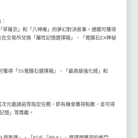
)
：
看「草薙京」和「八神庵」的夢幻對決故事。通關可獲得
在交易所兌換「屬性記憶選擇箱」、「覺醒石EX神祕
可獲得「SS覺醒石選擇箱」、「最高級強化錘」和
成次元邀請函等指定任務，即有機會獲得點數，並可得
P記憶」等獎勵。
99 麥斯瑪」、「KOF 『99 K』」選擇想獲得的格鬥