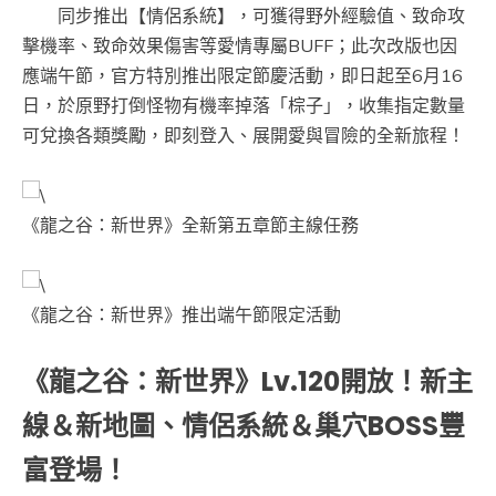
同步推出【情侶系統】，可獲得野外經驗值、致命攻
擊機率、致命效果傷害等愛情專屬BUFF；此次改版也因
應端午節，官方特別推出限定節慶活動，即日起至6月16
日，於原野打倒怪物有機率掉落「棕子」，收集指定數量
可兌換各類獎勵，即刻登入、展開愛與冒險的全新旅程！
《龍之谷：新世界》全新第五章節主線任務
《龍之谷：新世界》推出端午節限定活動
《龍之谷：新世界》Lv.120開放！新主
線＆新地圖、情侶系統＆巢穴BOSS豐
富登場！