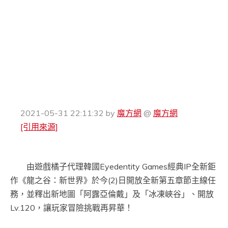
2021-05-31 22:11:32
by
魔方網
@
魔方網
[引用來源]
由遊戲橘子代理韓國Eyedentity Games經典IP全新鉅
作《龍之谷：新世界》於今
(2)
日開放全新第五章節主線任
務，並釋出新地圖「阿露亞倫戴」及「冰凍峽谷」、開放
Lv.120，讓玩家冒險挑戰再昇華！