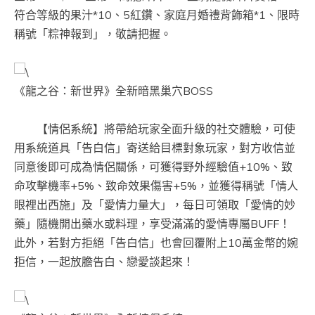
符合等級的果汁*10、5紅鑽、家庭月婚禮背飾箱*1、限時
稱號「粽神報到」，敬請把握。
《龍之谷：新世界》全新暗黑巢穴BOSS
【情侶系統】將帶給玩家全面升級的社交體驗，可使
用系統道具「告白信」寄送給目標對象玩家，對方收信並
同意後即可成為情侶關係，可獲得野外經驗值+10%、致
命攻擊機率+5%、致命效果傷害+5%，並獲得稱號「情人
眼裡出西施」及「愛情力量大」，每日可領取「愛情的妙
藥」隨機開出藥水或料理，享受滿滿的愛情專屬BUFF！
此外，若對方拒絕「告白信」也會回覆附上10萬金幣的婉
拒信，一起放膽告白、戀愛談起來！