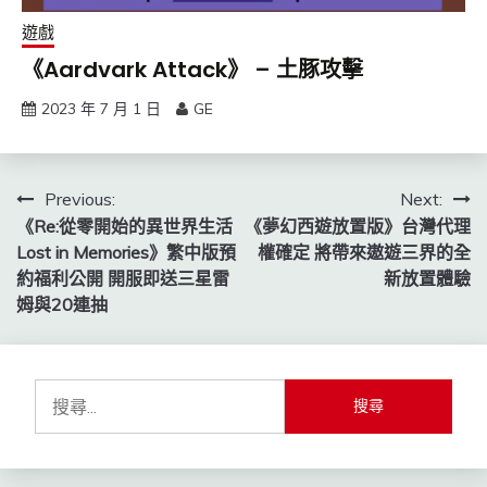
遊戲
《Aardvark Attack》 – 土豚攻擊
2023 年 7 月 1 日
GE
文
Previous:
Next:
《Re:從零開始的異世界生活
《夢幻西遊放置版》台灣代理
章
Lost in Memories》繁中版預
權確定 將帶來遨遊三界的全
導
約福利公開 開服即送三星雷
新放置體驗
姆與20連抽
覽
搜
尋
關
鍵