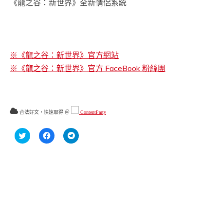
《龍之谷：新世界》全新情侶系統
※《龍之谷：新世界》官方網站
※《龍之谷：新世界》官方 FaceBook 粉絲團
合法好文，快速取得 ＠
ContentParty
分
按
按
享
一
一
到
下
下
Twitter(在
以
以
新
分
分
視
享
享
窗
至
到
中
Facebook(在
Telegram(在
開
新
新
啟)
視
視
窗
窗
中
中
開
開
啟)
啟)