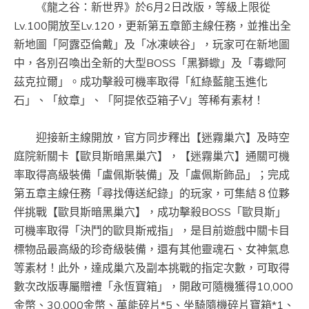
《龍之谷：新世界》於6月2日改版，等級上限從
Lv.100開放至Lv.120，更新第五章節主線任務，並推出全
新地圖「阿露亞倫戴」及「冰凍峽谷」，玩家可在新地圖
中，各別召喚出全新的大型BOSS「黑獅蠍」及「毒蠍阿
茲克拉爾」。成功擊殺可機率取得「紅綠藍龍玉進化
石」、「紋章」、「阿提依亞箱子V」等稀有素材！
迎接新主線開放，官方同步釋出【迷霧巢穴】及時空
庭院新關卡【歐貝斯暗黑巢穴】，【迷霧巢穴】通關可機
率取得高級裝備「盧佩斯裝備」及「盧佩斯飾品」；完成
第五章主線任務「尋找傳送紀錄」的玩家，可集結８位夥
伴挑戰【歐貝斯暗黑巢穴】，成功擊殺BOSS「歐貝斯」
可機率取得「決鬥的歐貝斯戒指」，是目前遊戲中關卡目
標物品最高級的珍奇級裝備，還有其他靈魂石、女神氣息
等素材！此外，達成巢穴及副本挑戰的指定次數，可取得
數次改版專屬贈禮「永恆寶箱」，開啟可隨機獲得10,000
金幣、30,000金幣、萬能碎片*5、坐騎隨機碎片寶箱*1、