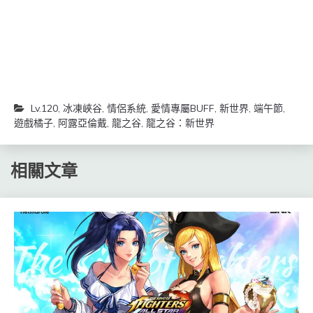
Lv.120
,
冰凍峽谷
,
情侶系統
,
愛情專屬BUFF
,
新世界
,
端午節
,
遊戲橘子
,
阿露亞倫戴
,
龍之谷
,
龍之谷：新世界
相關文章