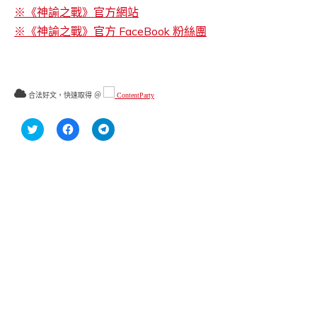
※《神諭之戰》官方網站
※《神諭之戰》官方 FaceBook 粉絲團
合法好文，快速取得 ＠
ContentParty
分
按
按
享
一
一
到
下
下
Twitter(在
以
以
新
分
分
視
享
享
窗
至
到
中
Facebook(在
Telegram(在
開
新
新
啟)
視
視
窗
窗
中
中
開
開
啟)
啟)