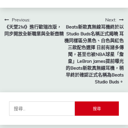
文
Previous:
Next:
《天堂2M》進行歐瑞改版，
Beats新款真無線耳機終於以
章
同步開放全新職業與全新壺精
Studio Buds名稱正式揭曉 耳
導
機同樣區分黑色、白色與紅色
三款配色選擇 日前有諸多傳
覽
聞，甚至也被NBA球星「詹
皇」LeBron James提前曝光
的Beats新款真無線耳機，稍
早終於確認正式名稱為Beats
Studio Buds。
搜
尋
關
鍵