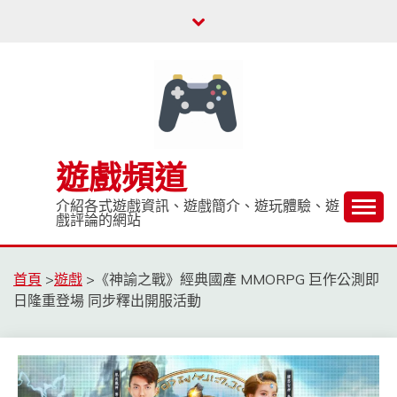
Skip
to
content
遊戲頻道
介紹各式遊戲資訊、遊戲簡介、遊玩體驗、遊
戲評論的網站
首頁
>
遊戲
>
《神諭之戰》經典國產 MMORPG 巨作公測即
日隆重登場 同步釋出開服活動