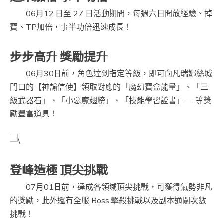
06月12 日至 27 日活動期間，每週六日開放經驗、掉
寶、TP加倍，事半功倍迅速成長！
步步高升 獎勵提升
06月30日前，角色達到指定等級，即可向凡瑞娜絲城
門口的【神諭信使】領取對應的「魔幻寶盒能量」、「三
級武器石」、「小惡魔翅膀」、「技能學習證書」……等獎
勵豐富道具！
登峰造極 頂尖挑戰
07月01日前，達成各領域頂尖挑戰，可獲得氣勢非凡
的獎勵，此外還有全服 Boss 擊殺挑戰以及副本通關次數
挑戰！