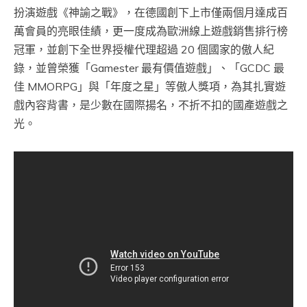
扮演遊戲《神諭之戰》，在德國創下上市僅兩個月達成百
萬會員的亮眼佳績，更一度成為歐洲線上遊戲銷售排行榜
冠軍，並創下全世界授權代理超過 20 個國家的傲人紀
錄，並曾榮獲「Gamester 最有價值遊戲」、「GCDC 最
佳 MMORPG」與「年度之星」等傲人獎項，為其扎實遊
戲內容背書，是少數在國際揚名，不折不扣的國產遊戲之
光。