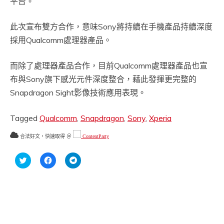
平台。
此次宣布雙方合作，意味Sony將持續在手機產品持續深度
採用Qualcomm處理器產品。
而除了處理器產品合作，目前Qualcomm處理器產品也宣
布與Sony旗下感光元件深度整合，藉此發揮更完整的
Snapdragon Sight影像技術應用表現。
Tagged
Qualcomm
,
Snapdragon
,
Sony
,
Xperia
合法好文，快速取得 ＠
ContentParty
分
按
按
享
一
一
到
下
下
Twitter(在
以
以
新
分
分
視
享
享
窗
至
到
中
Facebook(在
Telegram(在
開
新
新
啟)
視
視