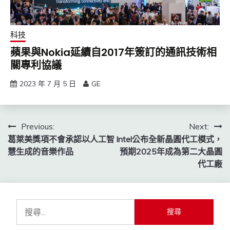
科技
蘋果與Nokia延續自2017年簽訂的通訊技術相
關專利協議
2023 年 7 月 5 日
GE
文
Previous:
Next:
葛萊美獎項不會承認以人工智
Intel公布全新晶圓代工模式，
章
慧生成的音樂作品
預期2025年成為第二大晶圓
導
代工廠
覽
搜
尋
關